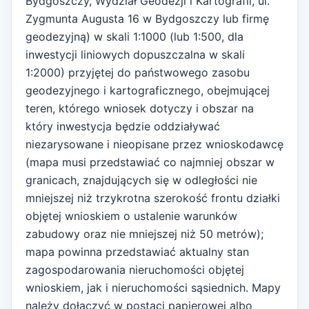
Bydgoszczy, Wydział Geodezji i Kartografii, ul.
Zygmunta Augusta 16 w Bydgoszczy lub firmę
geodezyjną) w skali 1:1000 (lub 1:500, dla
inwestycji liniowych dopuszczalna w skali
1:2000) przyjętej do państwowego zasobu
geodezyjnego i kartograficznego, obejmującej
teren, którego wniosek dotyczy i obszar na
który inwestycja będzie oddziaływać
niezarysowane i nieopisane przez wnioskodawcę
(mapa musi przedstawiać co najmniej obszar w
granicach, znajdujących się w odległości nie
mniejszej niż trzykrotna szerokość frontu działki
objętej wnioskiem o ustalenie warunków
zabudowy oraz nie mniejszej niż 50 metrów);
mapa powinna przedstawiać aktualny stan
zagospodarowania nieruchomości objętej
wnioskiem, jak i nieruchomości sąsiednich. Mapy
należy dołączyć w postaci papierowej albo