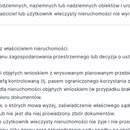
ch podziemnych, naziemnych lub nadziemnych obiektów i 
łaściciel lub użytkownik wieczysty nieruchomości nie wyr
 z właścicielem nieruchomości.
lanu zagospodarowania przestrzennego lub decyzja o ustal
ści objętych wnioskiem z wrysowanym planowanym przebie
fą kontrolowaną (tj. pasem ograniczonego korzystania z
j dla nieruchomości objętych wnioskiem (w przypadku brak
zbioru dokumentów.
w, o których mowa wyżej, zaświadczenie właściwego sądu
ub nie jest dla niej prowadzony zbiór dokumentów.
lub użytkownik wieczysty nieruchomości nie żyje i nie pr
ny aktu zgonu oraz zaświadczenie sądu spadku na okol