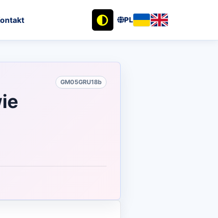
ontakt
PL
GM05GRU18b
ie