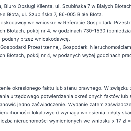
 Biuro Obsługi Klienta, ul. Szubińska 7 w Białych Błotac
e Błota, ul. Szubińska 7, 86-005 Białe Błota.
oskodawcy we wniosku: w Referacie Gospodarki Przestr
ych Błotach, pokój nr 4, w godzinach 730-1530 (poniedzia
es podany przez wnioskodawcę.
e Gospodarki Przestrzennej, Gospodarki Nieruchomościam
ych Błotach, pokój nr 4, w podanych wyżej godzinach prac
rdzenie określonego faktu lub stanu prawnego. W związku
zenia urzędowego potwierdzenia określonych faktów lub 
anowić jedno zaświadczenie. Wydanie zatem zaświadcz
nieruchomości lokalowych) wymaga wniesienia opłaty ska
(liczba nieruchomości wymienionych we wniosku x 17 zł =