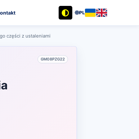
ontakt
PL
o części z ustaleniami
GM08PZG22
ia