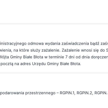
nistracyjnego odmowa wydania zaświadczenia bądź zaśw
enia, na które służy zażalenie. Zażalenie wnosi się d
a Gminy Białe Błota w terminie 7 dni od dnia doręczen
a pocztą na adres Urzędu Gminy Białe Błota.
podarowania przestrzennego – RGPiN.1, RGPiN.2, RGPiN.