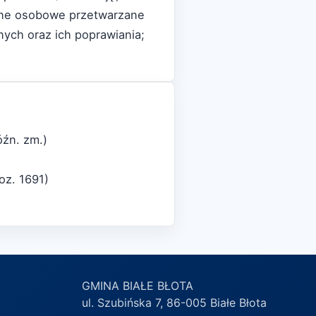
dane osobowe przetwarzane
nych oraz ich poprawiania;
óźn. zm.)
oz. 1691)
GMINA BIAŁE BŁOTA
ul. Szubińska 7, 86-005 Białe Błota