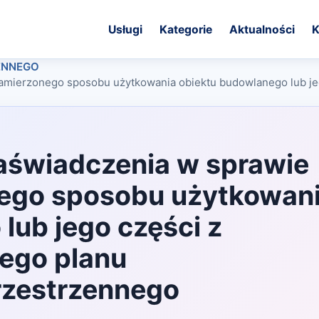
Usługi
Kategorie
Aktualności
K
ENNEGO
amierzonego sposobu użytkowania obiektu budowlanego lub jeg
aświadczenia w sprawie
ego sposobu użytkowan
lub jego części z
wego planu
rzestrzennego