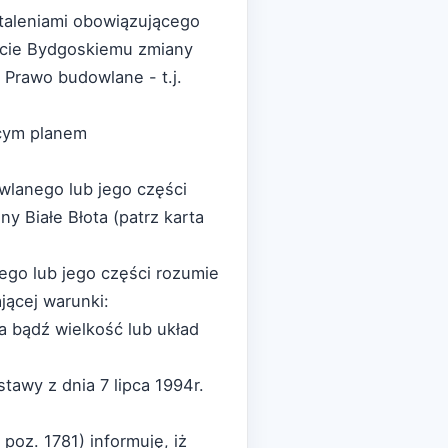
taleniami obowiązującego
ście Bydgoskiemu zmiany
 Prawo budowlane - t.j.
ącym planem
wlanego lub jego części
 Białe Błota (patrz karta
go lub jego części rozumie
jącej warunki:
 bądź wielkość lub układ
awy z dnia 7 lipca 1994r.
 poz. 1781) informuję, iż