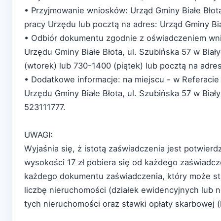
• Przyjmowanie wniosków: Urząd Gminy Białe Błota,
pracy Urzędu lub pocztą na adres: Urząd Gminy Biał
• Odbiór dokumentu zgodnie z oświadczeniem wni
Urzędu Gminy Białe Błota, ul. Szubińska 57 w Biał
(wtorek) lub 730-1400 (piątek) lub pocztą na adr
• Dodatkowe informacje: na miejscu - w Referaci
Urzędu Gminy Białe Błota, ul. Szubińska 57 w Biał
523111777.
UWAGI:
Wyjaśnia się, ż istotą zaświadczenia jest potwie
wysokości 17 zł pobiera się od każdego zaświadc
każdego dokumentu zaświadczenia, który może st
liczbę nieruchomości (działek ewidencyjnych lub 
tych nieruchomości oraz stawki opłaty skarbowej 