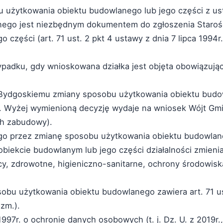
 użytkowania obiektu budowlanego lub jego części z us
nego jest niezbędnym dokumentem do zgłoszenia Staro
zęści (art. 71 ust. 2 pkt 4 ustawy z dnia 7 lipca 1994r.
padku, gdy wnioskowana działka jest objęta obowiązuj
 Bydgoskiemu zmiany sposobu użytkowania obiektu budo
 Wyżej wymienioną decyzję wydaje na wniosek Wójt Gminy
ch zabudowy).
go przez zmianę sposobu użytkowania obiektu budowlane
biekcie budowlanym lub jego części działalności zmienia
 zdrowotne, higieniczno-sanitarne, ochrony środowiska
obu użytkowania obiektu budowlanego zawiera art. 71 ust
 zm.).
1997r. o ochronie danych osobowych (t. j. Dz. U. z 2019r.,