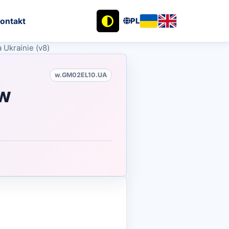
ontakt
PL
 Ukrainie (v8)
w.GM02EL10.UA
 w