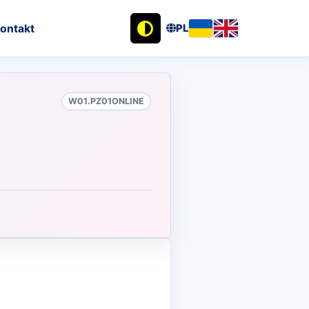
ontakt
PL
W01.PZ01ONLINE