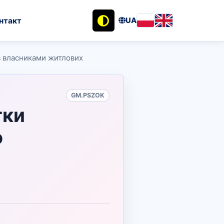
нтакт
UA
ів власниками житлових
GM.PSZOK
тки
о