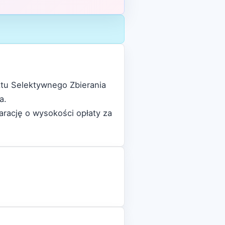
ktu Selektywnego Zbierania
a.
arację o wysokości opłaty za