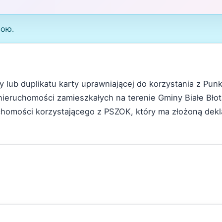
вою.
 lub duplikatu karty uprawniającej do korzystania z Pun
ieruchomości zamieszkałych na terenie Gminy Białe Błot
chomości korzystającego z PSZOK, który ma złożoną dekl