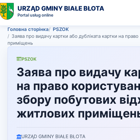
URZĄD GMINY BIAŁE BŁOTA
Portal usług online
Головна сторінка
PSZOK
Заява про видачу картки або дубліката картки на прав
приміщень
PSZOK
Заява про видачу ка
на право користуван
збору побутових від
житлових приміщен
URZĄD GMINY BIAŁE BŁOTA