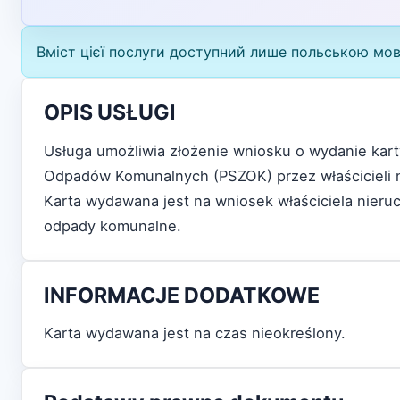
Вміст цієї послуги доступний лише польською мо
OPIS USŁUGI
Usługa umożliwia złożenie wniosku o wydanie karty
Odpadów Komunalnych (PSZOK) przez właścicieli n
Karta wydawana jest na wniosek właściciela nieru
odpady komunalne.
INFORMACJE DODATKOWE
Karta wydawana jest na czas nieokreślony.