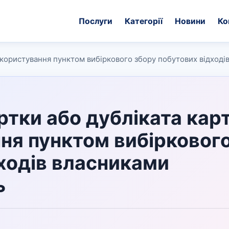
Послуги
Категорії
Новини
Ко
о користування пунктом вибіркового збору побутових відход
ртки або дубліката кар
ня пунктом вибірковог
ходів власниками
ь