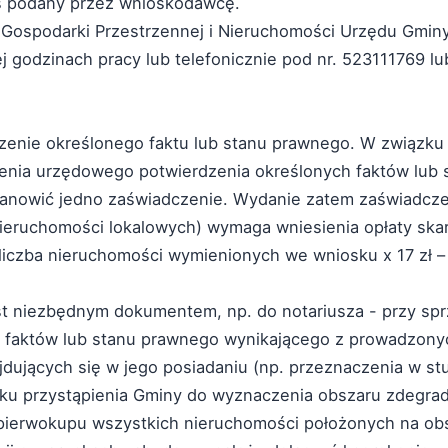
es podany przez wnioskodawcę.
 Gospodarki Przestrzennej i Nieruchomości Urzędu Gminy 
j godzinach pracy lub telefonicznie pod nr. 523111769 lu
rdzenie określonego faktu lub stanu prawnego. W związku
zenia urzędowego potwierdzenia określonych faktów lub 
anowić jedno zaświadczenie. Wydanie zatem zaświadcz
nieruchomości lokalowych) wymaga wniesienia opłaty ska
(liczba nieruchomości wymienionych we wniosku x 17 zł –
t niezbędnym dokumentem, np. do notariusza - przy sprz
faktów lub stanu prawnego wynikającego z prowadzonyc
ajdujących się w jego posiadaniu (np. przeznaczenia w s
ku przystąpienia Gminy do wyznaczenia obszaru zdegra
cą pierwokupu wszystkich nieruchomości położonych na obsz