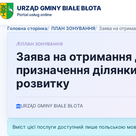
URZĄD GMINY BIAŁE BŁOTA
Portal usług online
Головна сторінка
ПЛАН ЗОНУВАННЯ
Заява на отрима
ПЛАН ЗОНУВАННЯ
Заява на отримання 
призначення ділянки
розвитку
URZĄD GMINY BIAŁE BŁOTA
Вміст цієї послуги доступний лише польською мо