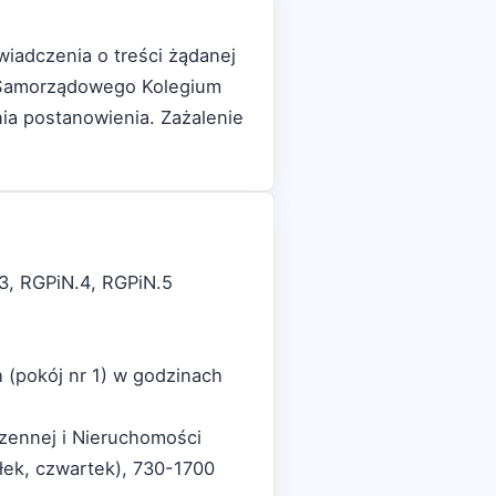
iadczenia o treści żądanej
o Samorządowego Kolegium
ia postanowienia. Zażalenie
3, RGPiN.4, RGPiN.5
h (pokój nr 1) w godzinach
zennej i Nieruchomości
ałek, czwartek), 730-1700