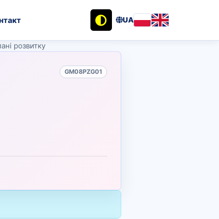
нтакт
UA
ані розвитку
GM08PZG01