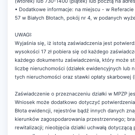
(wtorek) lub 730-1400 (piątek) lub pocztą na adr
• Dodatkowe informacje: na miejscu - w Referacie
57 w Białych Błotach, pokój nr 4, w podanych wyże
UWAGI:
Wyjaśnia się, iż istotą zaświadczenia jest potwie
wysokości 17 zł pobiera się od każdego zaświadc
każdego dokumentu zaświadczenia, który może st
liczbę nieruchomości (działek ewidencyjnych lub 
tych nieruchomości oraz stawki opłaty skarbowej 
Zaświadczenie o przeznaczeniu działki w MPZP jes
Wniosek może dodatkowo dotyczyć potwierdzenia 
Błota ewidencji, rejestrów bądź innych danych zn
kierunków zagospodarowania przestrzennego; bra
rewitalizacji; nieobjęcia działki uchwałą dotyczą