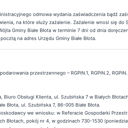
nistracyjnego odmowa wydania zaświadczenia bądź zaśw
enia, na które służy zażalenie. Zażalenie wnosi się d
a Gminy Białe Błota w terminie 7 dni od dnia doręczen
a pocztą na adres Urzędu Gminy Białe Błota.
podarowania przestrzennego – RGPiN.1, RGPiN.2, RGPiN.
 Biuro Obsługi Klienta, ul. Szubińska 7 w Białych Błotac
e Błota, ul. Szubińska 7, 86-005 Białe Błota.
oskodawcy we wniosku: w Referacie Gospodarki Przestr
ych Błotach, pokój nr 4, w godzinach 730-1530 (poniedzi