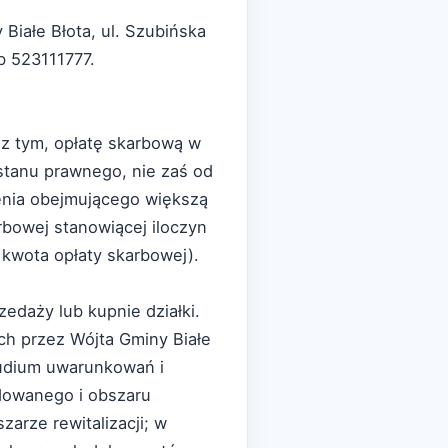
Białe Błota, ul. Szubińska
b 523111777.
 z tym, opłatę skarbową w
stanu prawnego, nie zaś od
enia obejmującego większą
rbowej stanowiącej iloczyn
 kwota opłaty skarbowej).
edaży lub kupnie działki.
h przez Wójta Gminy Białe
tudium uwarunkowań i
dowanego i obszaru
arze rewitalizacji; w