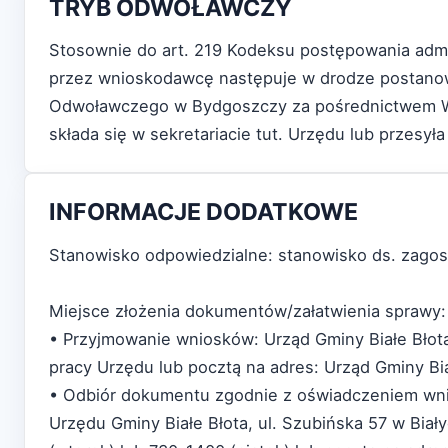
TRYB ODWOŁAWCZY
Stosownie do art. 219 Kodeksu postępowania admi
przez wnioskodawcę następuje w drodze postanowi
Odwoławczego w Bydgoszczy za pośrednictwem Wójt
składa się w sekretariacie tut. Urzędu lub przesył
INFORMACJE DODATKOWE
Stanowisko odpowiedzialne: stanowisko ds. zagos
Miejsce złożenia dokumentów/załatwienia sprawy:
• Przyjmowanie wniosków: Urząd Gminy Białe Błota,
pracy Urzędu lub pocztą na adres: Urząd Gminy Biał
• Odbiór dokumentu zgodnie z oświadczeniem wni
Urzędu Gminy Białe Błota, ul. Szubińska 57 w Biał