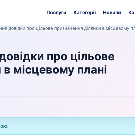
Послуги
Категорії
Новини
Ко
ння довідки про цільове призначення ділянки в місцевому пл
довідки про цільове
 в місцевому плані
вою.