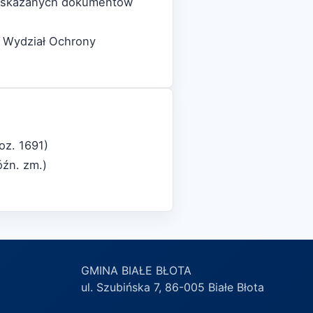
 wskazanych dokumentów
- Wydział Ochrony
oz. 1691)
óźn. zm.)
GMINA BIAŁE BŁOTA
ul. Szubińska 7, 86-005 Białe Błota