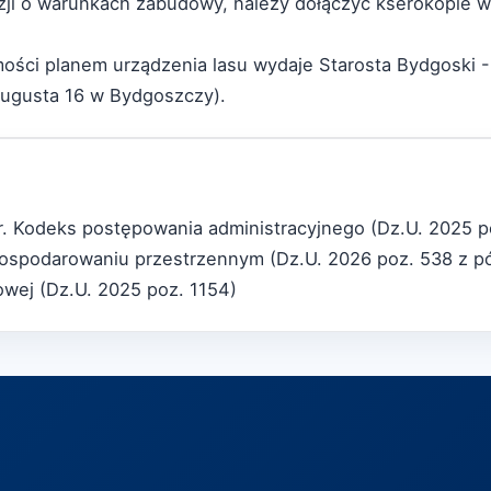
zji o warunkach zabudowy, należy dołączyć kserokopie
mości planem urządzenia lasu wydaje Starosta Bydgoski 
Augusta 16 w Bydgoszczy).
 r. Kodeks postępowania administracyjnego (Dz.U. 2025 p
gospodarowaniu przestrzennym (Dz.U. 2026 poz. 538 z p
bowej (Dz.U. 2025 poz. 1154)