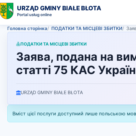
URZĄD GMINY BIAŁE BŁOTA
Portal usług online
Головна сторінка
ПОДАТКИ ТА МІСЦЕВІ ЗБИТКИ
Заяв
ПОДАТКИ ТА МІСЦЕВІ ЗБИТКИ
Заява, подана на ви
статті 75 КАС Україн
URZĄD GMINY BIAŁE BŁOTA
Вміст цієї послуги доступний лише польською мо