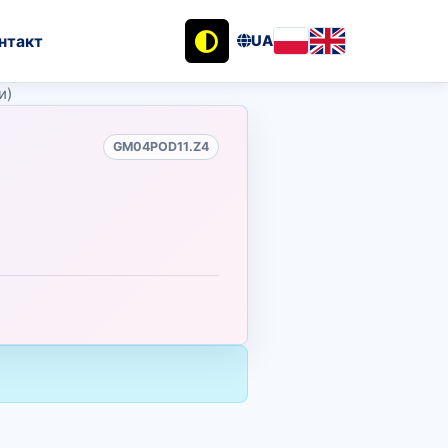
нтакт
UA
и)
GM04POD11.Z4
2