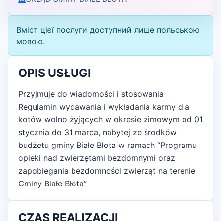
Вміст цієї послуги доступний лише польською
мовою.
OPIS USŁUGI
Przyjmuje do wiadomości i stosowania
Regulamin wydawania i wykładania karmy dla
kotów wolno żyjących w okresie zimowym od 01
stycznia do 31 marca, nabytej ze środków
budżetu gminy Białe Błota w ramach “Programu
opieki nad zwierzętami bezdomnymi oraz
zapobiegania bezdomności zwierząt na terenie
Gminy Białe Błota”
CZAS REALIZACJI