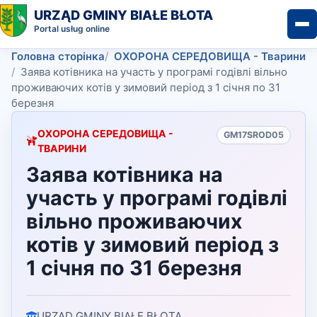
URZĄD GMINY BIAŁE BŁOTA
Portal usług online
Головна сторінка
ОХОРОНА СЕРЕДОВИЩА - Тварини
Заява котівника на участь у програмі годівлі вільно
проживаючих котів у зимовий період з 1 січня по 31
березня
ОХОРОНА СЕРЕДОВИЩА -
GM17SROD05
ТВАРИНИ
Заява котівника на
участь у програмі годівлі
вільно проживаючих
котів у зимовий період з
1 січня по 31 березня
URZĄD GMINY BIAŁE BŁOTA