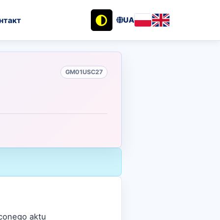
нтакт
UA
GM01USC27
óconego aktu