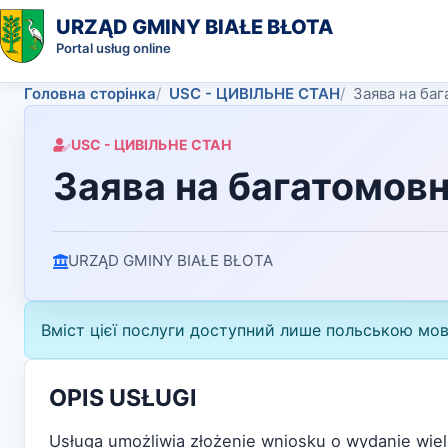
URZĄD GMINY BIAŁE BŁOTA
Portal usług online
Головна сторінка
USC - ЦИВІЛЬНЕ СТАН
Заява на ба
USC - ЦИВІЛЬНЕ СТАН
Заява на багатомов
URZĄD GMINY BIAŁE BŁOTA
Вміст цієї послуги доступний лише польською мо
OPIS USŁUGI
Usługa umożliwia złożenie wniosku o wydanie wie