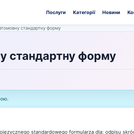
Послуги
Категорії
Новини
Ко
гатомовну стандартну форму
ну стандартну форму
вою.
lojęzycznego standardowego formularza dla: odpisu skr